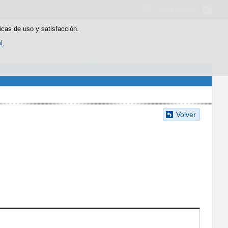
Ayuda general
icas de uso y satisfacción.
l
.
Volver