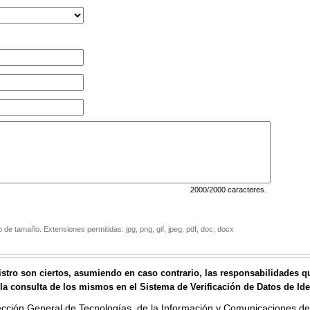
2000
/2000 caracteres.
de tamaño. Extensiones permitidas: jpg, png, gif, jpeg, pdf, doc, docx
gistro son ciertos, asumiendo en caso contrario, las responsabilidades q
a consulta de los mismos en el Sistema de Verificación de Datos de Iden
ección General de Tecnologías de la Información y Comunicaciones del