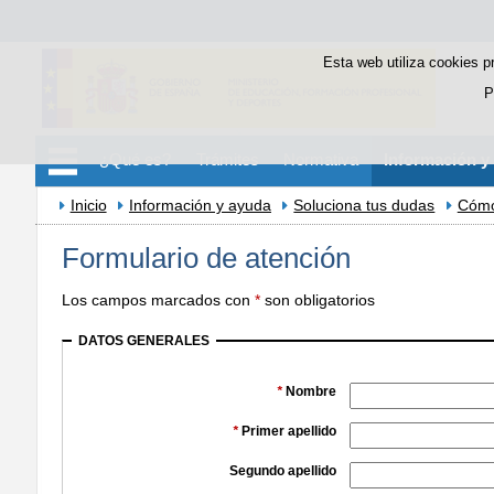
Esta web utiliza cookies p
P
¿Qué es?
Trámites
Normativa
Información y
Inicio
Información y ayuda
Soluciona tus dudas
Cómo
Formulario de atención
Los campos marcados con
*
son obligatorios
DATOS GENERALES
*
Nombre
*
Primer apellido
Segundo apellido