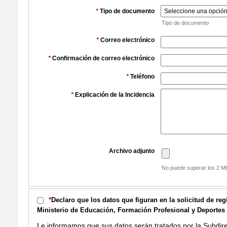
*
Tipo de documento
Tipo de documento
*
Correo electrónico
*
Confirmación de correo electrónico
*
Teléfono
*
Explicación de la Incidencia
Archivo adjunto
No puede superar los 2 Mb 
*
Declaro que los datos que figuran en la solicitud de re
Ministerio de Educación, Formación Profesional y Deportes l
Le informamos que sus datos serán tratados por la Subdir