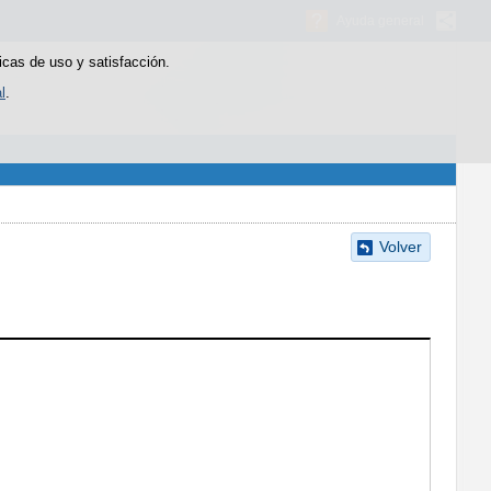
Ayuda general
icas de uso y satisfacción.
l
.
Volver